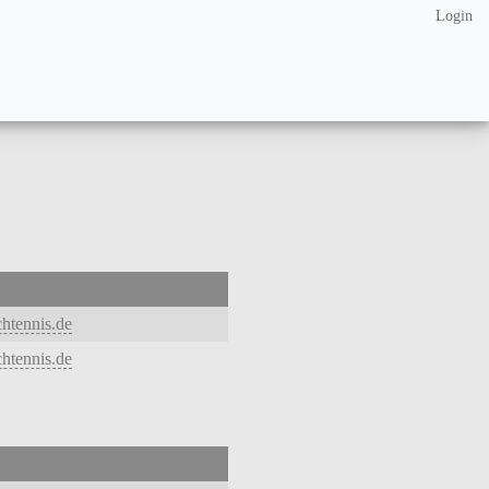
Login
htennis.de
htennis.de