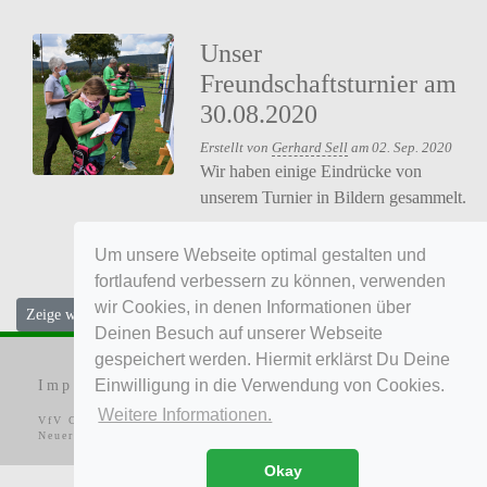
Unser
Freundschaftsturnier am
30.08.2020
Erstellt von
Gerhard Sell
am 02. Sep. 2020
Wir haben einige Eindrücke von
unserem Turnier in Bildern gesammelt.
Um unsere Webseite optimal gestalten und
fortlaufend verbessern zu können, verwenden
wir Cookies, in denen Informationen über
Zeige weitere Einträge...
Deinen Besuch auf unserer Webseite
gespeichert werden. Hiermit erklärst Du Deine
Einwilligung in die Verwendung von Cookies.
Impressum
|
Datenschutz
|
Kontakt
Weitere Informationen.
VfV Concordia Alvesrode von 1919 e. V.
Neuer Wiesenweg 1; 31832 Springe
Okay